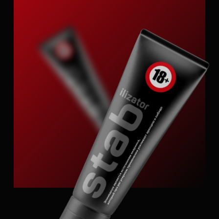
к разговору присоединяется профессор
Ахвледиани Ника Джумберович — доктор
медицинских наук, профессор кафедры
урологии Факультета фундаментальной
медицины МГУ имени М. В. Ломоносова.
Мы углубимся в научные механизмы,
которые могут объяснить, почему свежее
дыхание и здоровые десны влияют
на уверенность в себе и либидо.
Обсудим: Как состояние микрофлоры рта
связано с общим гормональным фоном.
Может ли регулярный уход за зубами стать
частью профилактики урологических
проблем. Что современная урология говорит
о взаимосвязи хронических воспалений
в организме и сексуального здоровья.
Насколько оправдано использование
специальных паст с растительными
экстрактами для поддержания либидо.
Этот диалог — уникальная возможность
услышать мнение ведущего уролога о том,
как ежедневные гигиенические привычки
могут влиять на качество жизни в самом
широком смысле.
Для кого: для всех, кто интересуется
комплексным подходом к здоровью,
взаимосвязью разных систем организма
и научным взглядом на повседневные
привычки.