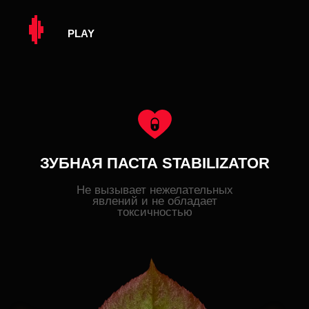
О
С
Н
О
В
Н
О
Й
К
О
М
П
О
Н
Е
Н
Т
—
И
К
А
Р
И
И
Н
.
П
Р
И
Р
О
Д
Н
О
Е
С
О
Е
Д
И
Н
Е
Н
И
Е
,
Н
Е
Я
В
Л
Я
Ю
Щ
Е
Е
С
Я
С
И
Н
Т
Е
Т
И
Ч
Е
С
К
И
М
П
Р
О
И
З
В
О
Д
Н
Ы
М
.