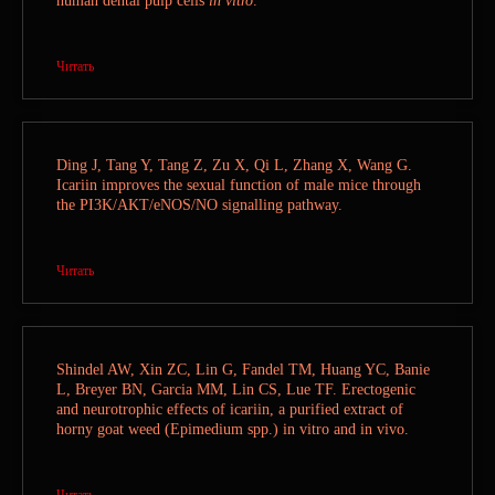
human dental pulp cells
in vitro
.
МОЖНО КУПИТЬ ЗДЕСЬ
Читать
NATURA - PHARMA
Ding J, Tang Y, Tang Z, Zu X, Qi L, Zhang X, Wang G.
Icariin improves the sexual function of male mice through
OZON
the PI3K/AKT/eNOS/NO signalling pathway.
ГАСТРОНОМ ВРЕМЕНА
Читать
ЕАПТЕКА
Shindel AW, Xin ZC, Lin G, Fandel TM, Huang YC, Banie
L, Breyer BN, Garcia MM, Lin CS, Lue TF. Erectogenic
alex.stab1@yandex.ru
and neurotrophic effects of icariin, a purified extract of
horny goat weed (Epimedium spp.) in vitro and in vivo.
ООО "МАЙНДСКЕЙП"
ИНН 7734486933
Читать