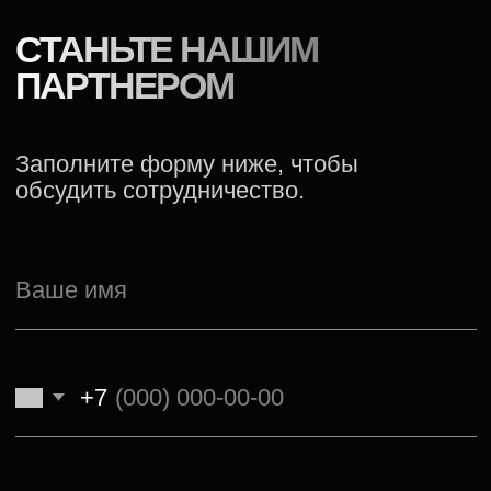
ценным элементом поддерживающей
терапии или профилактики.
ВАШИ ВЫГОДЫ
ОТ СОТРУДНИЧЕСТВА:
ПРАКТИЧНОЕ РЕШЕНИЕ ДЛЯ
ПАЦИЕНТА
Предлагайте современное, усиливающее
эффект основных рекомендаций.
НОВЫЙ ФОРМАТ ЗАБОТЫ О
ПАЦИЕНТЕ
Не требует изменения привычек (как прием
таблеток), а интегрируется в существующий
ритуал.
ДОПОЛНИТЕЛЬНЫЙ СЕРВИС
ДЛЯ КЛИНИКИ