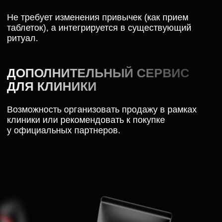
поддерживая сексуальное здоровье и
улучшая настроение.
04
СИНЕРГИЯ С ПИПЕРИНОМ
Повышение эффективности достигается
благодаря синергичному действию
икариина и пиперина (экстракт черного
перца), который усиливает абсорбцию.
05
БЫСТРЫЙ ЭФФЕКТ
При использовании в качестве зубной
пасты компоненты всасываются
в системный кровоток через слизистую
рта, минуя печень, обеспечивая быстрое
наступление эффекта.
06
ПОЛЬЗА ДЛЯ ЗУБОВ
Икариин укрепляет ткань
пародонта и зубную эмаль.