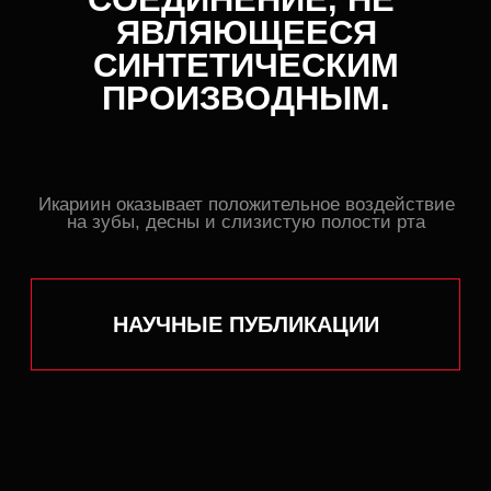
+7
ОТПРАВИТЬ
Для ваших пациентов с жалобами
на снижение либидо, усталость или
пониженный уровень тестостерона важна
комплексность подхода. Наша паста
с икариином — это неинвазивное,
безопасное средство для ежедневного
применения, которое может стать