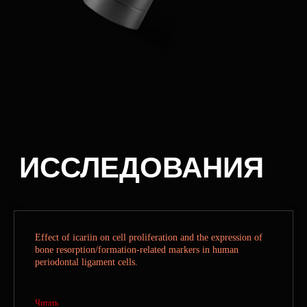
XXII КОНГРЕСС "МУЖСКОЕ ЗДОРОВЬЕ"
В СОЧИ
З
У
Б
Н
А
Я
П
А
С
Т
А
И
Э
Р
Е
К
Ц
И
Я
Е
С
Т
Ь
Л
И
В
З
А
И
М
О
С
В
Я
З
Ь
Effect of icariin on cell proliferation and the expression of
bone resorption/formation-related markers in human
periodontal ligament cells.
Читать