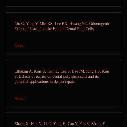
FAQ
Liu G, Yang Y, Min KS, Lee BN, Hwang YC. Odontogenic
Effect of Icariin on the Human Dental Pulp Cells.
Читать
Elhakim A, Kim U, Kim E, Lee S, Lee JM, Jung HS, Kim
S. Effects of icariin on dental pulp stem cells and its
potential applications in dentin repair.
Читать
Zhang X, Han N, Li G, Yang H, Cao Y, Fan Z, Zhang F.