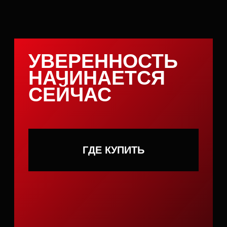
другом обсуждают медицинские
эксперты — Дмитрий Юдин, к.м.н., врач
ЧЛХ, онколог и Лев Исакулян, д.м.н.,
психиатр, создатель и разработчик
зубной пасты STAB с экстрактом
эпимедиума
ВИДЕО ПОДКАСТ
С
В
Е
Ж
Е
С
Т
Ь
В
О
Р
Т
У
И
Л
И
Б
И
Д
О
:
Ч
Т
О
Г
О
В
О
Р
И
Т
Н
А
У
К
А
?
Ч
А
С
Т
Ь
2
Продолжаем исследовать неожиданную
связь между здоровьем ротовой полости
и сексуальным влечением. В этом выпуске