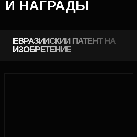
АЛЕКСЕЙ
АЛЕХИН
Более 14 лет
в фармацевтической отрасли
Обладатель государственных наград
и званий: Почетный химик, Почетный
работник фармацевтической
промышленности