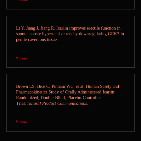
Политика конфиденциальности
Мы в социальных сетях
Li Y, Jiang J, Jiang R. Icariin improves erectile function in
spontaneously hypertensive rats by downregulating GRK2 in
penile cavernous tissue.
Читать
© 2025. Все права защищены
Brown ES, Bice C, Putnam WC, et al. Human Safety and
Pharmacokinetics Study of Orally Administered Icariin:
Randomized, Double-Blind, Placebo-Controlled
Trial.
Natural Product Communications
.
Читать