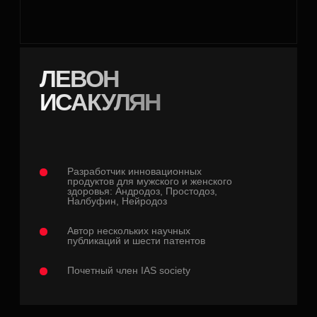
ВИДЕО ПОДКАСТ
М
О
Ж
Е
Т
Л
И
З
У
Б
Н
А
Я
П
А
С
Т
А
П
О
-
Н
А
С
Т
О
Я
Щ
Е
М
У
П
Р
И
Б
А
В
И
Т
Ь
У
В
Е
Р
Е
Н
Н
О
С
Т
И
В
С
Е
Б
Е
?
Зубная паста — привычка или средство
доставки активных веществ? Как связана
ротовая полость и либидо? Может ли
зубная паста по-настоящему прибавить
уверенности в себе? Об этом и многом