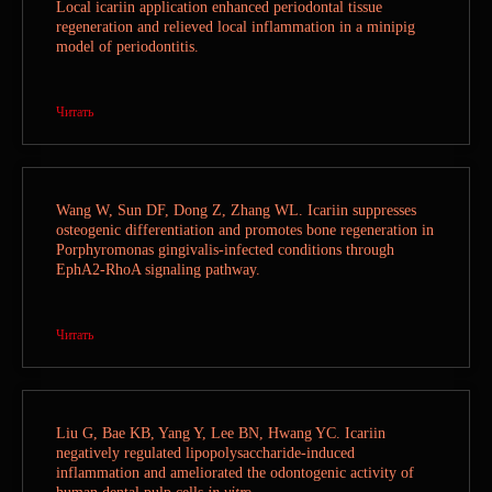
Local icariin application enhanced periodontal tissue
КОНТАКТЫ
regeneration and relieved local inflammation in a minipig
model of periodontitis.
СВЯЗАТЬСЯ С НАМИ
Читать
Wang W, Sun DF, Dong Z, Zhang WL. Icariin suppresses
osteogenic differentiation and promotes bone regeneration in
+7
Porphyromonas gingivalis-infected conditions through
EphA2-RhoA signaling pathway.
Читать
Liu G, Bae KB, Yang Y, Lee BN, Hwang YC. Icariin
negatively regulated lipopolysaccharide-induced
ОТПРАВИТЬ
inflammation and ameliorated the odontogenic activity of