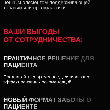
01
УЛУЧШАЕТ ЭРЕКТИЛЬНУЮ
ФУНКЦИЮ
Икариин ингибирует ФДЭ-5, усиливая
кровоток и улучшая эрекцию. Повышает
уровень оксида азота, расслабляя гладкую
мускулатуру и увеличивая приток
питательных веществ в кавернозные тела.
02
ПОВЫШАЕТ ЛИБИДО
Влияет на уровень тестостерона,
стимулируя его выработку через
активацию лютеинизирующего гормона,
что повышает сексуальную активность.
03
АКТИВНЫЙ
АНТИОКСИДАНТ
Защищает клетки от оксидативного стресса,